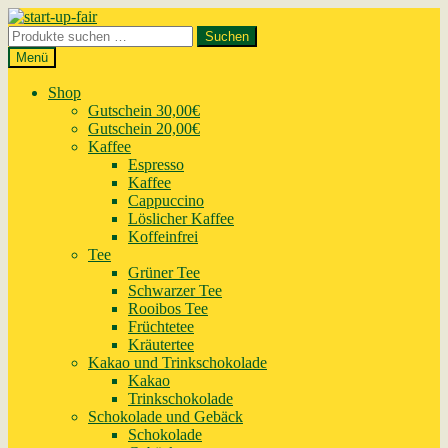
Zur
Zum
Navigation
Inhalt
Suchen
Suchen
springen
springen
nach:
Menü
Shop
Gutschein 30,00€
Gutschein 20,00€
Kaffee
Espresso
Kaffee
Cappuccino
Löslicher Kaffee
Koffeinfrei
Tee
Grüner Tee
Schwarzer Tee
Rooibos Tee
Früchtetee
Kräutertee
Kakao und Trinkschokolade
Kakao
Trinkschokolade
Schokolade und Gebäck
Schokolade