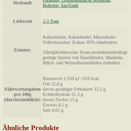
Paraguay, Dominikanische Republik,
Herkunft
Bolivien, SaoTomé
Lieferzeit
2-3 Tage
Kakaomasse, Kakaobutter, Mascobado-
Vollrohrzucker. Kakao: 85% mindestens
Zutaten:
Allergikerhinweise: Kann produktionsbedingt
geringe Spuren von Haselnüssen, Mandeln,
Milch- und Weizenbestandteilen enthalten.
Brennwert 2.556 kJ / 619 kcal
Fett 52,8 g
Nährwertangaben
davon gesättigte Fettsäuren 33,3 g
pro 100g
Kohlenhydrate 21,3 g
(durchschnittlich):
davon Zucker 15 g
Eiweiss 8,1 g
Salz 0,02 g
Ähnliche Produkte