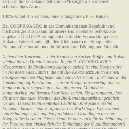
zart. Ein hoher Kakaoanteil von 85 % sorgt für ein intensiv
schokoladiges Aroma.
100% Anteil Bio-Zutaten, ohne Emulgatoren, 85% Kakao.
Bei COOPROAGRO in der Dominikanischen Republik wird
hochwertiger Bio Kakao für unsere Bio Edelbitter-Schokolade
angebaut. Die GEPA ermöglicht die direkte Vermarktung dieses
Kakaos. Fairer Handel gibt den Kleinbauern der Kooperative
Freiraum für Investitionen in Infrastruktur, Bildung und Qualität.
Neben dem Tourismus ist der Export von Zucker, Kaffee und Kakao
wichtig für die Dominikanische Republik. COOPROAGRO
(Cooperativa de Productores Agropecuarios) ist eine Kooperative
im Nordosten des Landes, die auf Bio-Kakao setzt. Auch die neu
dazugekommenen Mitglieder sind entweder schon „bio“ oder in der
Umstellung auf Bio-Anbau. „Unsere Kooperative verfügt über ein
Team von Agraringenieuren, die all unseren Mitgliedern
kontinuierlich und beratend zur Seite stehen. Sie garantieren, dass
die internationalen Normen des Bio-Landbaus strikt eingehalten
werden. Dieses Team kontrolliert Jahr für Jahr jede einzelne
Parzelle, darüber hinaus organisiert es Workshops, Exkursionen
und Schulungen, die auf den produktiven Grundlagen unserer
Kooperative beruhen. Dieses Team ist aber auch für die Schulungen
der Produzenten hinsichtlich der Einhaltung der Qualitätsstandards