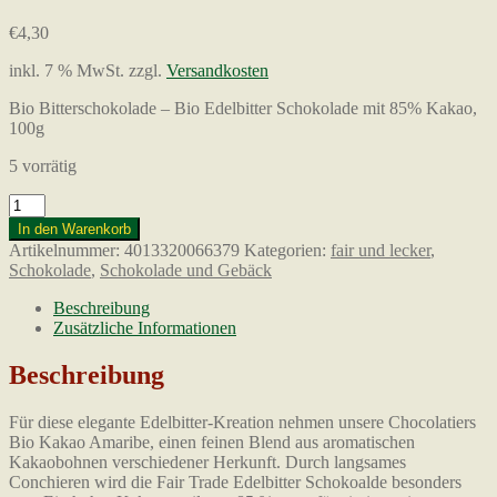
€
4,30
inkl. 7 % MwSt.
zzgl.
Versandkosten
Bio Bitterschokolade – Bio Edelbitter Schokolade mit 85% Kakao,
100g
5 vorrätig
Bio
Edelbitter
In den Warenkorb
Schokolade
Artikelnummer:
4013320066379
Kategorien:
fair und lecker
,
85%,
Schokolade
,
Schokolade und Gebäck
100g
Menge
Beschreibung
Zusätzliche Informationen
Beschreibung
Für diese elegante Edelbitter-Kreation nehmen unsere Chocolatiers
Bio Kakao Amaribe, einen feinen Blend aus aromatischen
Kakaobohnen verschiedener Herkunft. Durch langsames
Conchieren wird die Fair Trade Edelbitter Schokoalde besonders