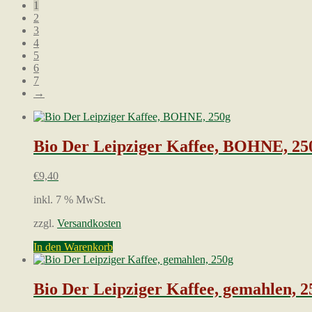
1
sortiert
2
3
4
5
6
7
→
Bio Der Leipziger Kaffee, BOHNE, 25
€
9,40
inkl. 7 % MwSt.
zzgl.
Versandkosten
In den Warenkorb
Bio Der Leipziger Kaffee, gemahlen, 2