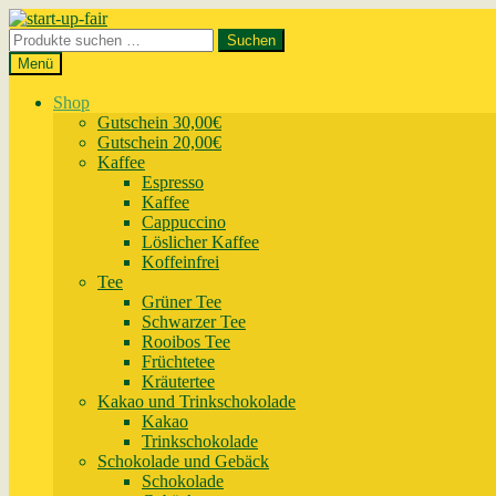
Zur
Zum
Navigation
Inhalt
Suchen
Suchen
springen
springen
nach:
Menü
Shop
Gutschein 30,00€
Gutschein 20,00€
Kaffee
Espresso
Kaffee
Cappuccino
Löslicher Kaffee
Koffeinfrei
Tee
Grüner Tee
Schwarzer Tee
Rooibos Tee
Früchtetee
Kräutertee
Kakao und Trinkschokolade
Kakao
Trinkschokolade
Schokolade und Gebäck
Schokolade