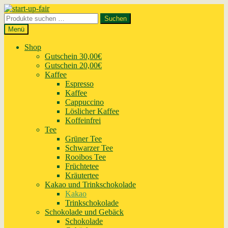
Zur
Zum
Navigation
Inhalt
Suchen
Suchen
springen
springen
nach:
Menü
Shop
Gutschein 30,00€
Gutschein 20,00€
Kaffee
Espresso
Kaffee
Cappuccino
Löslicher Kaffee
Koffeinfrei
Tee
Grüner Tee
Schwarzer Tee
Rooibos Tee
Früchtetee
Kräutertee
Kakao und Trinkschokolade
Kakao
Trinkschokolade
Schokolade und Gebäck
Schokolade