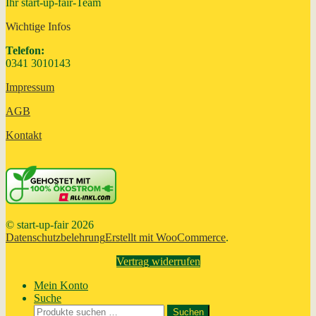
Ihr start-up-fair-Team
Wichtige Infos
Telefon:
0341 3010143
Impressum
AGB
Kontakt
© start-up-fair 2026
Datenschutzbelehrung
Erstellt mit WooCommerce
.
Vertrag widerrufen
Mein Konto
Suche
Suchen
Suchen