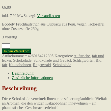
€
6,80
inkl. 7 % MwSt.
zzgl.
Versandkosten
Ecodely Fruchtaufstrich aus Cupuaçu aus Peru, vegan, lactosefrei
ohne Zusatzstoffe 250g
3 vorrätig
Wilder
Amazonas
In den Warenkorb
Feinherbe-
Artikelnummer:
4260164212305
Kategorien:
Aufstriche
,
fair und
Bitter-
lecker
,
Schokolade
,
Schokolade und Gebäck
Schlagwörter:
Bio
,
Chocolade
fair
,
Kakaobohnen
,
Regenwald
,
Schokolade
72%,
90g
Beschreibung
Menge
Zusätzliche Informationen
Beschreibung
Diese Schokolade vermittelt Ihnen eine schier unglaubliche Vielfalt
an Aromen, die den wilden Kakaobohnen innewohnen – ein
phantastisches Geschmackserlebnis!