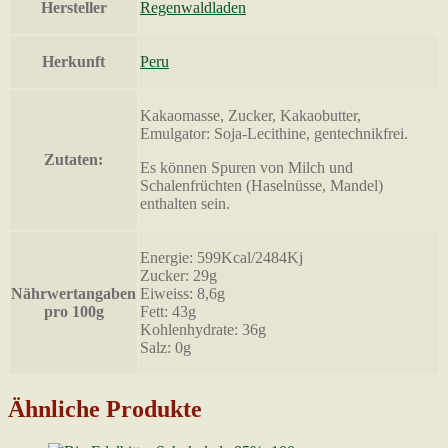
Hersteller
Regenwaldladen
Herkunft
Peru
Kakaomasse, Zucker, Kakaobutter,
Emulgator: Soja-Lecithine, gentechnikfrei.
Zutaten:
Es können Spuren von Milch und
Schalenfrüchten (Haselnüsse, Mandel)
enthalten sein.
Energie: 599Kcal/2484Kj
Zucker: 29g
Nährwertangaben
Eiweiss: 8,6g
pro 100g
Fett: 43g
Kohlenhydrate: 36g
Salz: 0g
Ähnliche Produkte