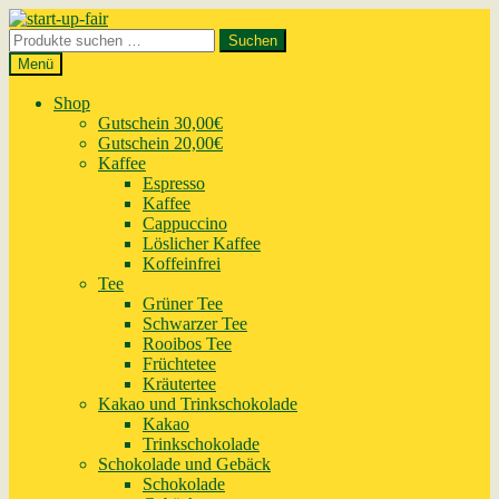
Zur
Zum
Navigation
Inhalt
Suchen
Suchen
springen
springen
nach:
Menü
Shop
Gutschein 30,00€
Gutschein 20,00€
Kaffee
Espresso
Kaffee
Cappuccino
Löslicher Kaffee
Koffeinfrei
Tee
Grüner Tee
Schwarzer Tee
Rooibos Tee
Früchtetee
Kräutertee
Kakao und Trinkschokolade
Kakao
Trinkschokolade
Schokolade und Gebäck
Schokolade