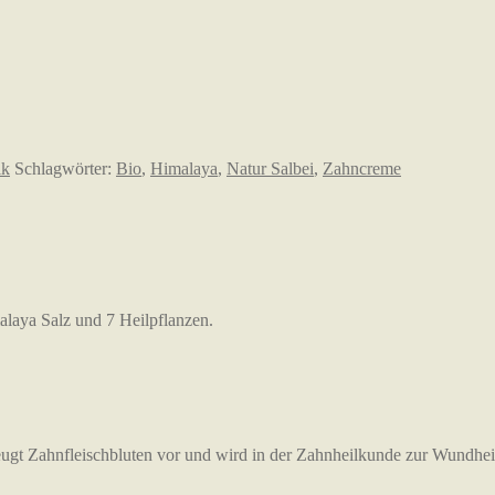
ik
Schlagwörter:
Bio
,
Himalaya
,
Natur Salbei
,
Zahncreme
alaya Salz und 7 Heilpflanzen.
beugt Zahnfleischbluten vor und wird in der Zahnheilkunde zur Wundhe