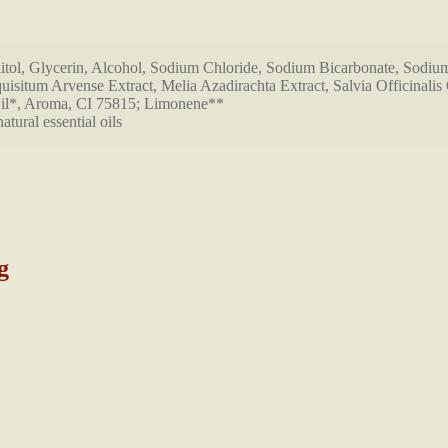
litol, Glycerin, Alcohol, Sodium Chloride, Sodium Bicarbonate, Sod
situm Arvense Extract, Melia Azadirachta Extract, Salvia Officinalis O
il*, Aroma, CI 75815; Limonene**
ural essential oils
g