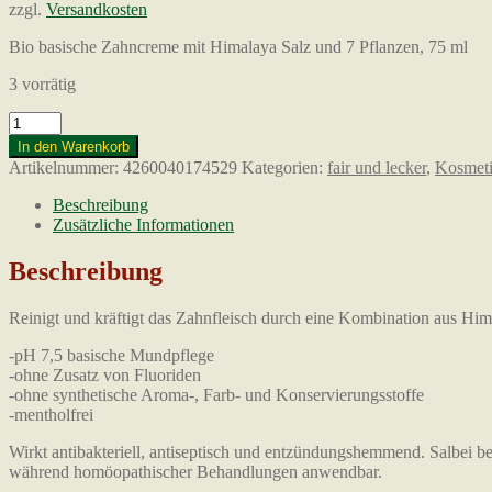
zzgl.
Versandkosten
Bio basische Zahncreme mit Himalaya Salz und 7 Pflanzen, 75 ml
3 vorrätig
Bio
Himalaya
In den Warenkorb
Zahncreme
Artikelnummer:
4260040174529
Kategorien:
fair und lecker
,
Kosmet
Salbei,
75ml
Beschreibung
Menge
Zusätzliche Informationen
Beschreibung
Reinigt und kräftigt das Zahnfleisch durch eine Kombination aus Him
-pH 7,5 basische Mundpflege
-ohne Zusatz von Fluoriden
-ohne synthetische Aroma-, Farb- und Konservierungsstoffe
-mentholfrei
Wirkt antibakteriell, antiseptisch und entzündungshemmend. Salbei 
während homöopathischer Behandlungen anwendbar.