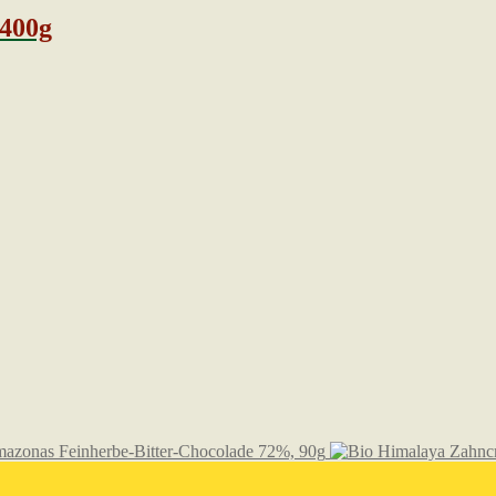
 400g
azonas Feinherbe-Bitter-Chocolade 72%, 90g