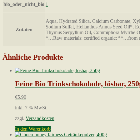
bio_oder_nicht_bio
1
Aqua, Hydrated Silica, Calcium Carbonate, Xy
Sodium Sulfat, Helianthus Annus Seed Oil*, Equi
Zutaten
Thymus Serpyllum Oil, Commiphora Myrrhe O
*…Raw materials: certified organic; **…from nat
Ähnliche Produkte
Feine Bio Trinkschokolade, lösbar, 250
€
5,90
inkl. 7 % MwSt.
zzgl.
Versandkosten
In den Warenkorb