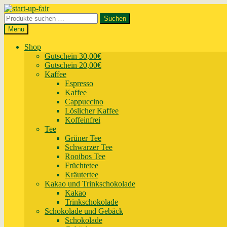
Zur
Zum
Navigation
Inhalt
Suchen
Suchen
springen
springen
nach:
Menü
Shop
Gutschein 30,00€
Gutschein 20,00€
Kaffee
Espresso
Kaffee
Cappuccino
Löslicher Kaffee
Koffeinfrei
Tee
Grüner Tee
Schwarzer Tee
Rooibos Tee
Früchtetee
Kräutertee
Kakao und Trinkschokolade
Kakao
Trinkschokolade
Schokolade und Gebäck
Schokolade