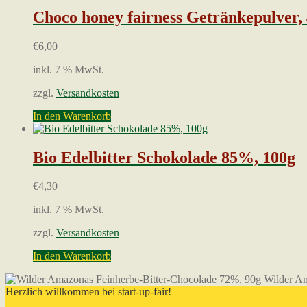
Choco honey fairness Getränkepulver,
€
6,00
inkl. 7 % MwSt.
zzgl.
Versandkosten
In den Warenkorb
Bio Edelbitter Schokolade 85%, 100g
€
4,30
inkl. 7 % MwSt.
zzgl.
Versandkosten
In den Warenkorb
Wilder Am
Herzlich willkommen bei start-up-fair!