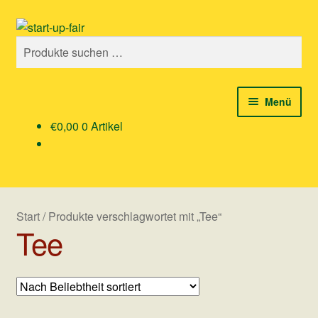
Zur
Zum
Suchen
Navigation
Inhalt
Suchen
springen
springen
nach:
Menü
€
0,00
0 Artikel
Shop
am beliebtesten
Rund um Ostern
Start
/
Produkte verschlagwortet mit „Tee“
Tee
Über uns
Mein Konto