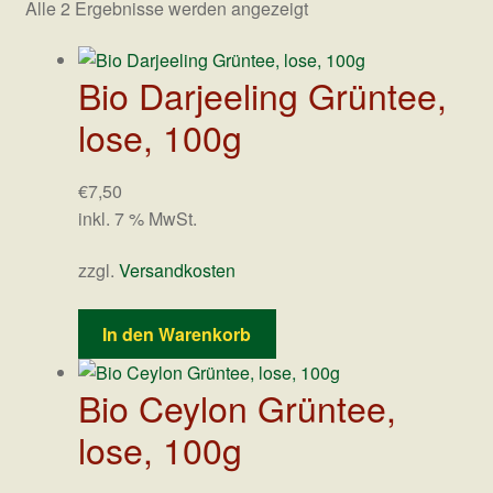
Nach
Alle 2 Ergebnisse werden angezeigt
Datenschutz
Beliebtheit
sortiert
Bio Darjeeling Grüntee,
lose, 100g
€
7,50
inkl. 7 % MwSt.
zzgl.
Versandkosten
In den Warenkorb
Bio Ceylon Grüntee,
lose, 100g