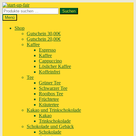
Zur
Zum
Navigation
Inhalt
Suchen
Suchen
springen
springen
nach:
Menü
Shop
Gutschein 30,00€
Gutschein 20,00€
Kaffee
Espresso
Kaffee
Cappuccino
Löslicher Kaffee
Koffeinfrei
Tee
Grüner Tee
Schwarzer Tee
Rooibos Tee
Früchtetee
Kräutertee
Kakao und Trinkschokolade
Kakao
Trinkschokolade
Schokolade und Gebäck
Schokolade