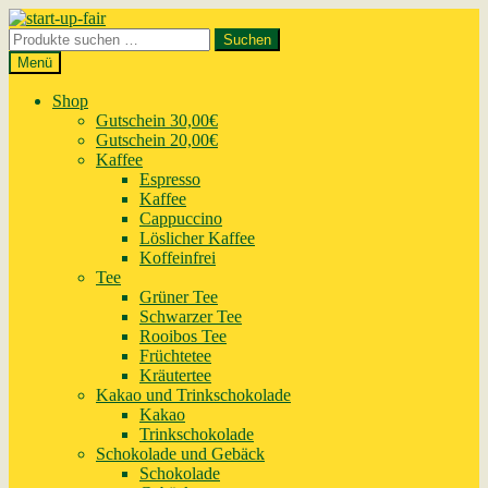
Zur
Zum
Navigation
Inhalt
Suchen
Suchen
springen
springen
nach:
Menü
Shop
Gutschein 30,00€
Gutschein 20,00€
Kaffee
Espresso
Kaffee
Cappuccino
Löslicher Kaffee
Koffeinfrei
Tee
Grüner Tee
Schwarzer Tee
Rooibos Tee
Früchtetee
Kräutertee
Kakao und Trinkschokolade
Kakao
Trinkschokolade
Schokolade und Gebäck
Schokolade