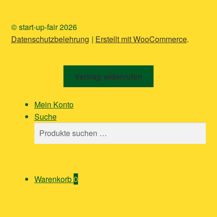
© start-up-fair 2026
Datenschutzbelehrung
Erstellt mit WooCommerce
.
Vertrag widerrufen
Mein Konto
Suche
Suchen
Suchen
nach:
Warenkorb
0