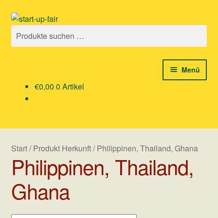
Zur
Zum
Suchen
Navigation
Inhalt
Suchen
springen
springen
nach:
Menü
€
0,00
0 Artikel
Shop
am beliebtesten
Rund um Ostern
Start
/
Produkt Herkunft
/
Philippinen, Thailand, Ghana
Philippinen, Thailand,
Über uns
Ghana
Mein Konto